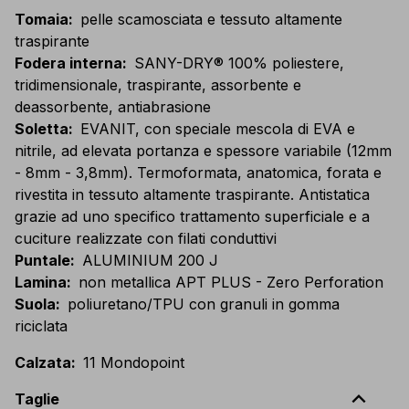
Tomaia
:
pelle scamosciata e tessuto altamente
traspirante
Fodera interna
:
SANY-DRY® 100% poliestere,
tridimensionale, traspirante, assorbente e
deassorbente, antiabrasione
Soletta
:
EVANIT, con speciale mescola di EVA e
nitrile, ad elevata portanza e spessore variabile (12mm
- 8mm - 3,8mm). Termoformata, anatomica, forata e
rivestita in tessuto altamente traspirante. Antistatica
grazie ad uno specifico trattamento superficiale e a
cuciture realizzate con filati conduttivi
Puntale
:
ALUMINIUM 200 J
Lamina
:
non metallica APT PLUS - Zero Perforation
Suola
:
poliuretano/TPU con granuli in gomma
riciclata
Calzata
:
11 Mondopoint
expand_less
Taglie