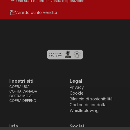
Uno staff esperto a vostra disposizione
storefront
Arredo punto vendita
I nostri siti
Legal
COFRA USA
Privacy
COFRA CANADA
Cookie
COFRA MOVE
Bilancio di sostenibilità
COFRA DEFEND
Codice di condotta
Whistleblowing
Info
Social