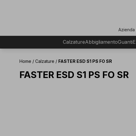
ar
Azienda
Calzature
Abbigliamento
Guanti
E
Home
/
Calzature
/
FASTER ESD S1 PS FO SR
FASTER ESD S1 PS FO SR