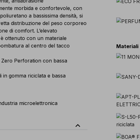
nte, antiabrasione
nte morbida e confortevole, con
 poliuretano a bassissima densità, si
tta distribuzione del peso corporeo
ne di comfort. L’elevato
 è ottenuto con un materiale
 bombatura al centro del tacco
Materiali
 Zero Perforation con bassa
 in gomma riciclata e bassa
industria microelettronica
expand_less