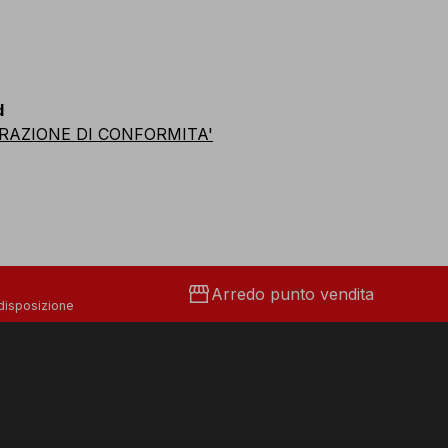
d
RAZIONE DI CONFORMITA'
storefront
Arredo punto vendita
 disposizione