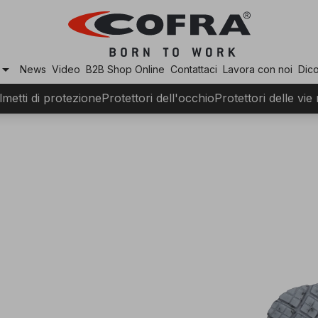
row_drop_down
News
Video
B2B Shop Online
Contattaci
Lavora con noi
Dico
lmetti di protezione
Protettori dell'occhio
Protettori delle vie