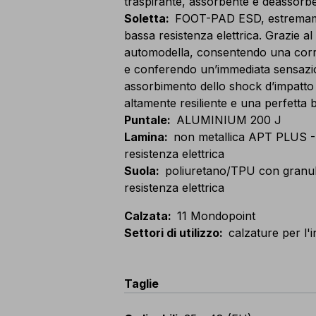
traspirante, assorbente e deassorbe
Soletta
:
FOOT-PAD ESD, estremame
bassa resistenza elettrica. Grazie al
automodella, consentendo una corre
e conferendo un’immediata sensazio
assorbimento dello shock d’impatto
altamente resiliente e una perfetta
Puntale
:
ALUMINIUM 200 J
Lamina
:
non metallica APT PLUS -
resistenza elettrica
Suola
:
poliuretano/TPU con granuli
resistenza elettrica
Calzata
:
11 Mondopoint
Settori di utilizzo
:
calzature per l'
Taglie