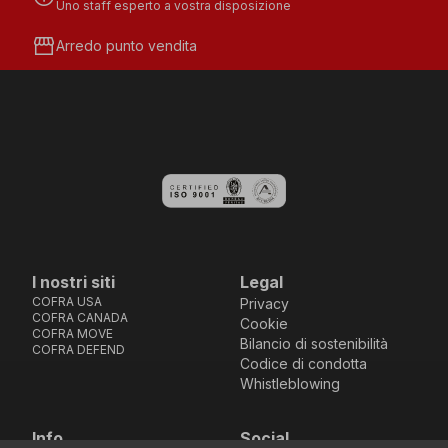
Uno staff esperto a vostra disposizione
storefront
Arredo punto vendita
I nostri siti
Legal
COFRA USA
Privacy
COFRA CANADA
Cookie
COFRA MOVE
Bilancio di sostenibilità
COFRA DEFEND
Codice di condotta
Whistleblowing
Info
Social