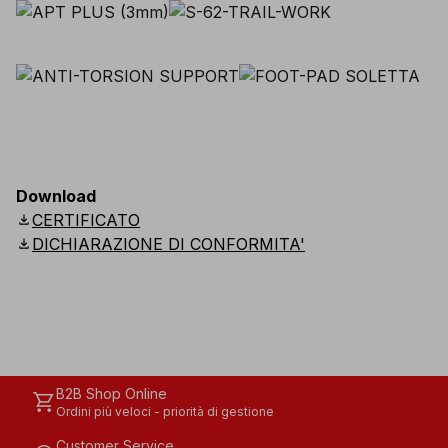
Download
download
CERTIFICATO
download
DICHIARAZIONE DI CONFORMITA'
B2B Shop Online
shopping_cart
Ordini più veloci - priorità di gestione
Customer Service