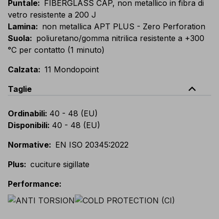
Puntale
:
FIBERGLASS CAP, non metallico in fibra di
vetro resistente a 200 J
Lamina
:
non metallica APT PLUS - Zero Perforation
Suola
:
poliuretano/gomma nitrilica resistente a +300
°C per contatto (1 minuto)
Calzata
:
11 Mondopoint
expand_less
Taglie
Ordinabili
:
40 - 48 (EU)
Disponibili
:
40 - 48 (EU)
Normative
:
EN ISO 20345:2022
Plus
:
cuciture sigillate
Performance
: