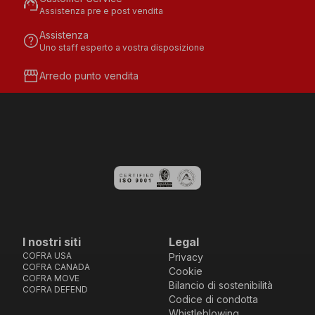
support_agent
Assistenza pre e post vendita
Assistenza
help
Uno staff esperto a vostra disposizione
storefront
Arredo punto vendita
I nostri siti
Legal
COFRA USA
Privacy
COFRA CANADA
Cookie
COFRA MOVE
Bilancio di sostenibilità
COFRA DEFEND
Codice di condotta
Whistleblowing