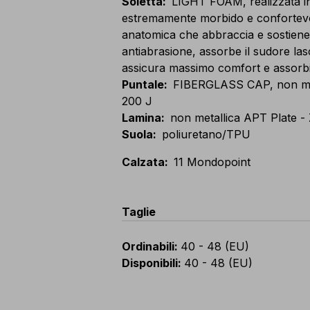
Soletta
:
LIGHT FOAM, realizzata i
estremamente morbido e confortevole
anatomica che abbraccia e sostiene l
antiabrasione, assorbe il sudore las
assicura massimo comfort e assorbi
Puntale
:
FIBERGLASS CAP, non metal
200 J
Lamina
:
non metallica APT Plate -
Suola
:
poliuretano/TPU
Calzata
:
11 Mondopoint
Taglie
Ordinabili
:
40 - 48 (EU)
Disponibili
:
40 - 48 (EU)