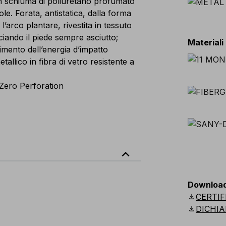
n schiuma di poliuretano profumato
. Forata, antistatica, dalla forma
’arco plantare, rivestita in tessuto
ciando il piede sempre asciutto;
Materiali
mento dell’energia d’impatto
lico in fibra di vetro resistente a
 Zero Perforation
expand_less
Downloa
download
CERTIF
download
DICHIA