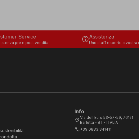
stomer Service
Assistenza
help
istenza pre e post vendita
Uno staff esperto a vostra
Info
Via dell’Euro 53-57-59, 76121
location_on
Barletta - BT - ITALIA
call
+39.0883.341411
sostenibilità
condotta