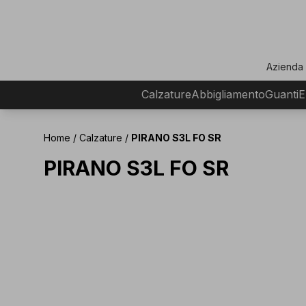
ar
Azienda
Calzature
Abbigliamento
Guanti
E
Home
/
Calzature
/
PIRANO S3L FO SR
PIRANO S3L FO SR