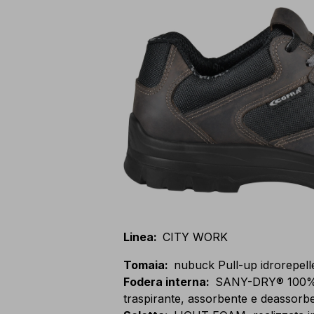
Linea
:
CITY WORK
Tomaia
:
nubuck Pull-up idrorepelle
Fodera interna
:
SANY-DRY® 100% po
traspirante, assorbente e deassorbe