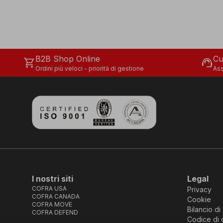
B2B Shop Online
Cu
shopping_cart
support_agent
Ordini più veloci - priorità di gestione
Ass
I nostri siti
Legal
COFRA USA
Privacy
COFRA CANADA
Cookie
COFRA MOVE
Bilancio di 
COFRA DEFEND
Codice di 