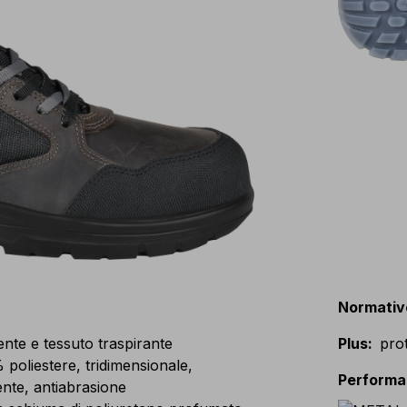
Normativ
nte e tessuto traspirante
Plus
:
prot
liestere, tridimensionale,
Perform
nte, antiabrasione