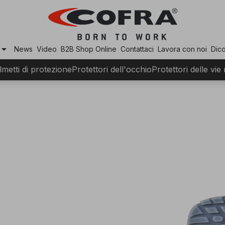
row_drop_down
News
Video
B2B Shop Online
Contattaci
Lavora con noi
Dico
lmetti di protezione
Protettori dell'occhio
Protettori delle vie