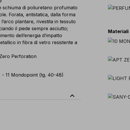
e
n schiuma di poliuretano profumato
. Forata, antistatica, dalla forma
’arco plantare, rivestita in tessuto
ciando il piede sempre asciutto;
Materiali
mento dell’energia d’impatto
lico in fibra di vetro resistente a
 Zero Perforation
 - 11 Mondopoint (tg. 40-48)
expand_less