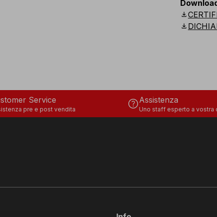
Downloa
download
CERTIF
download
DICHIA
stomer Service
Assistenza
help
istenza pre e post vendita
Uno staff esperto a vostra
Info