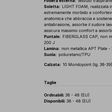
Fodera esterna
:
tessuto traspirant
Soletta
:
LIGHT FOAM, realizzata i
estremamente morbido e confortevole
anatomica che abbraccia e sostiene l
antiabrasione, assorbe il sudore las
assicura massimo comfort e assorbi
Puntale
:
FIBERGLASS CAP, non metal
200 J
Lamina
:
non metallica APT Plate -
Suola
:
poliuretano/TPU
Calzata
:
10 Mondopoint (tg. 38-39)
Taglie
Ordinabili
:
38 - 48 (EU)
Disponibili
:
38 - 48 (EU)