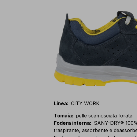
Linea
:
CITY WORK
Tomaia
:
pelle scamosciata forata
Fodera interna
:
SANY-DRY® 100% po
traspirante, assorbente e deassorbe