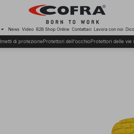
row_drop_down
News
Video
B2B Shop Online
Contattaci
Lavora con noi
Dico
lmetti di protezione
Protettori dell'occhio
Protettori delle vie