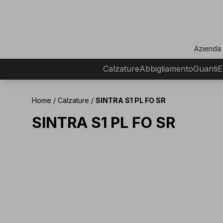
ar
Azienda
Calzature
Abbigliamento
Guanti
E
Home
/
Calzature
/
SINTRA S1 PL FO SR
SINTRA S1 PL FO SR