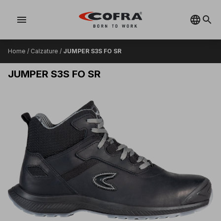
menu
Home
/
Calzature
/
JUMPER S3S FO SR
JUMPER S3S FO SR