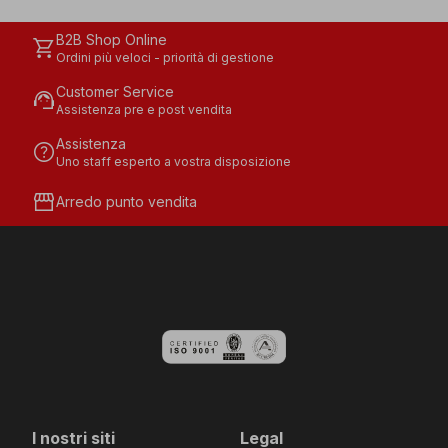
B2B Shop Online
shopping_cart
Ordini più veloci - priorità di gestione
Customer Service
support_agent
Assistenza pre e post vendita
Assistenza
help
Uno staff esperto a vostra disposizione
storefront
Arredo punto vendita
I nostri siti
Legal