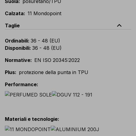
Suola
:
poliuretano/TPU
Calzata
:
11 Mondopoint
expand_less
Taglie
Ordinabili
:
36 - 48 (EU)
Disponibili
:
36 - 48 (EU)
Normative
:
EN ISO 20345:2022
Plus
:
protezione della punta in TPU
Performance
:
Materiali e tecnologie
: