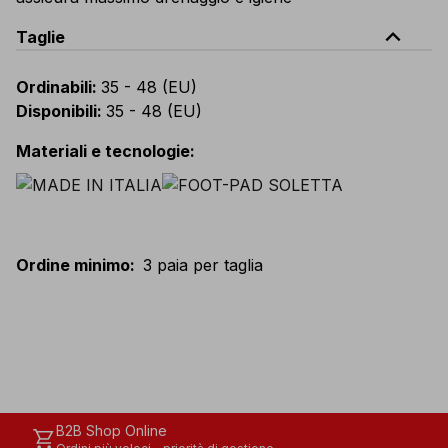
expand_less
Taglie
Ordinabili
:
35 - 48 (EU)
Disponibili
:
35 - 48 (EU)
Materiali e tecnologie
:
Ordine minimo
:
3 paia per taglia
B2B Shop Online
shopping_cart