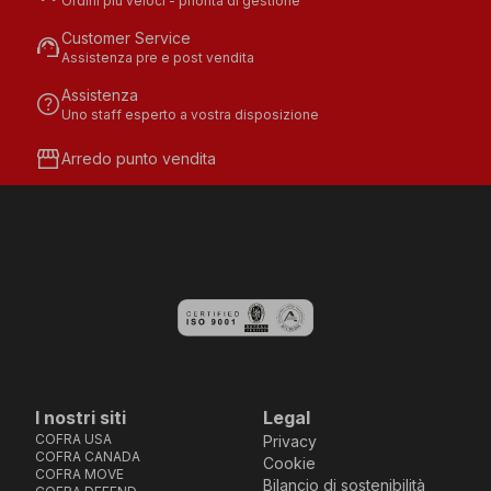
Ordini più veloci - priorità di gestione
Customer Service
support_agent
Assistenza pre e post vendita
Assistenza
help
Uno staff esperto a vostra disposizione
storefront
Arredo punto vendita
I nostri siti
Legal
COFRA USA
Privacy
COFRA CANADA
Cookie
COFRA MOVE
Bilancio di sostenibilità