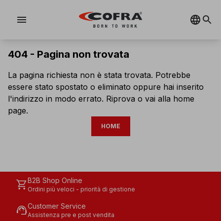
menu
404 -
Pagina non trovata
La pagina richiesta non è stata trovata. Potrebbe
essere stato spostato o eliminato oppure hai inserito
l'indirizzo in modo errato. Riprova o vai alla home
page.
HOME
B2B Shop Online
shopping_cart
Ordini più veloci - priorità di gestione
Customer Service
support_agent
Assistenza pre e post vendita