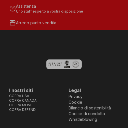
Assistenza
help
Uno staff esperto a vostra disposizione
storefront
Arredo punto vendita
I nostri siti
Legal
COFRA USA
Privacy
COFRA CANADA
Cookie
COFRA MOVE
Bilancio di sostenibilità
COFRA DEFEND
Codice di condotta
Whistleblowing