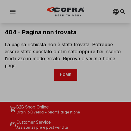
menu
404 -
Pagina non trovata
La pagina richiesta non è stata trovata. Potrebbe
essere stato spostato o eliminato oppure hai inserito
l'indirizzo in modo errato. Riprova o vai alla home
page.
HOME
B2B Shop Online
shopping_cart
Ordini più veloci - priorità di gestione
Customer Service
support_agent
Assistenza pre e post vendita