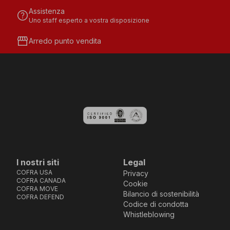
Assistenza
help
Uno staff esperto a vostra disposizione
storefront
Arredo punto vendita
I nostri siti
Legal
COFRA USA
Privacy
COFRA CANADA
Cookie
COFRA MOVE
Bilancio di sostenibilità
COFRA DEFEND
Codice di condotta
Whistleblowing