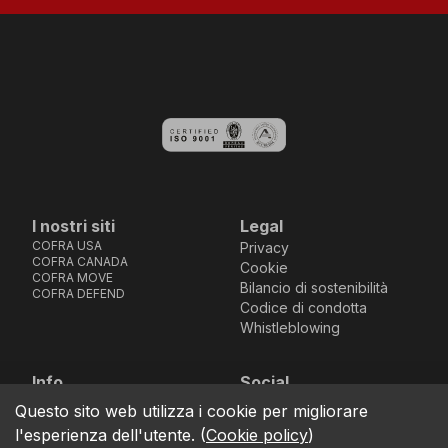
I nostri siti
Legal
COFRA USA
Privacy
COFRA CANADA
Cookie
COFRA MOVE
Bilancio di sostenibilità
COFRA DEFEND
Codice di condotta
Whistleblowing
Info
Social
Via dell’Euro 53-57-59,
Facebook
Instagram
Youtube
LinkedIn
Questo sito web utilizza i cookie per migliorare
location_on
76121 Barletta - BT -
l'esperienza dell'utente.
(
Cookie policy
)
ITALIA