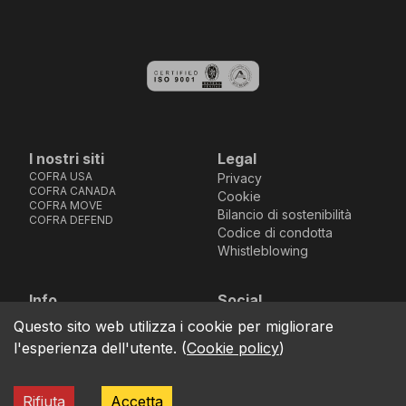
I nostri siti
Legal
COFRA USA
Privacy
COFRA CANADA
Cookie
COFRA MOVE
Bilancio di sostenibilità
COFRA DEFEND
Codice di condotta
Whistleblowing
Info
Social
Via dell’Euro 53-57-59,
Facebook
Instagram
Youtube
LinkedIn
Questo sito web utilizza i cookie per migliorare
location_on
76121 Barletta - BT -
l'esperienza dell'utente.
(
Cookie policy
)
ITALIA
call
+39.0883.341411
Rifiuta
Accetta