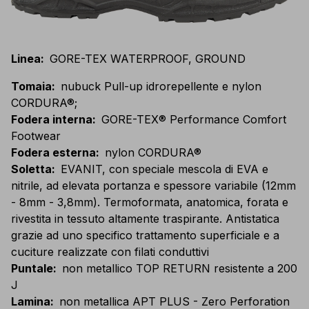
Linea
:
GORE-TEX WATERPROOF, GROUND
Tomaia
:
nubuck Pull-up idrorepellente e nylon
CORDURA®;
Fodera interna
:
GORE-TEX® Performance Comfort
Footwear
Fodera esterna
:
nylon CORDURA®
Soletta
:
EVANIT, con speciale mescola di EVA e
nitrile, ad elevata portanza e spessore variabile (12mm
- 8mm - 3,8mm). Termoformata, anatomica, forata e
rivestita in tessuto altamente traspirante. Antistatica
grazie ad uno specifico trattamento superficiale e a
cuciture realizzate con filati conduttivi
Puntale
:
non metallico TOP RETURN resistente a 200
J
Lamina
:
non metallica APT PLUS - Zero Perforation