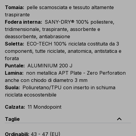
Tomaia
:
pelle scamosciata e tessuto altamente
traspirante
Fodera interna
:
SANY-DRY® 100% poliestere,
tridimensionale, traspirante, assorbente e
deassorbente, antiabrasione
Soletta
:
ECO-TECH 100% riciclata costituita da 3
componenti, tutte riciclate, anatomica, antistatica e
forata
Puntale
:
ALUMINIUM 200 J
Lamina
:
non metallica APT Plate - Zero Perforation
anche con chiodo di diametro 3 mm
Suola
:
Poliuretano/TPU con inserto in schiuma
riciclata ecosostenibile
Calzata
:
11 Mondopoint
expand_less
Taglie
Ordinabili
:
43 - 47 (EU)