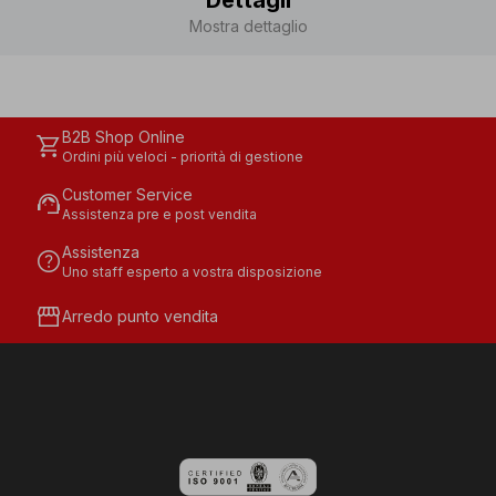
Dettagli
Mostra dettaglio
B2B Shop Online
shopping_cart
Ordini più veloci - priorità di gestione
Customer Service
support_agent
Assistenza pre e post vendita
Assistenza
help
Uno staff esperto a vostra disposizione
storefront
Arredo punto vendita