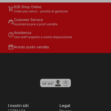
B2B Shop Online
shopping_cart
Ordini più veloci - priorità di gestione
Customer Service
support_agent
Assistenza pre e post vendita
Assistenza
help
Uno staff esperto a vostra disposizione
storefront
Arredo punto vendita
I nostri siti
Legal
COFRA USA
Privacy