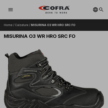
menu
Home
/
Calzature
/
MISURINA O3 WR HRO SRC FO
MISURINA O3 WR HRO SRC FO