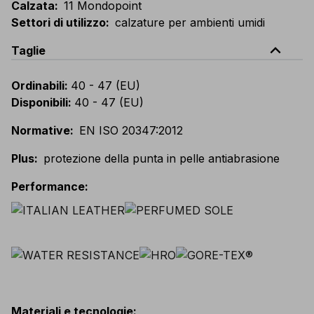
Calzata
:
11 Mondopoint
Settori di utilizzo
:
calzature per ambienti umidi
expand_less
Taglie
Ordinabili
:
40 - 47 (EU)
Disponibili
:
40 - 47 (EU)
Normative
:
EN ISO 20347:2012
Plus
:
protezione della punta in pelle antiabrasione
Performance
:
Materiali e tecnologie
: