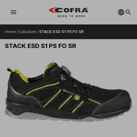
menu
Home
/
Calzature
/
STACK ESD S1 PS FO SR
STACK ESD S1 PS FO SR