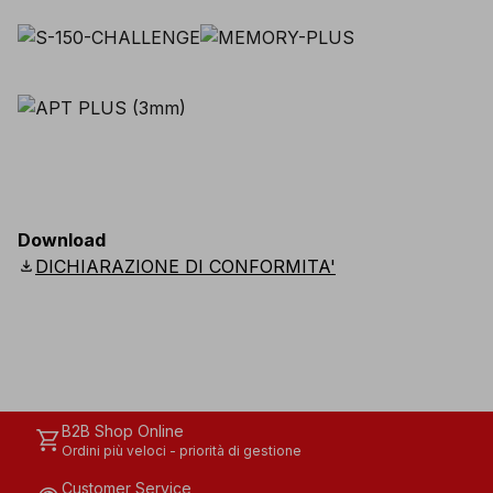
Download
download
DICHIARAZIONE DI CONFORMITA'
B2B Shop Online
shopping_cart
Ordini più veloci - priorità di gestione
Customer Service