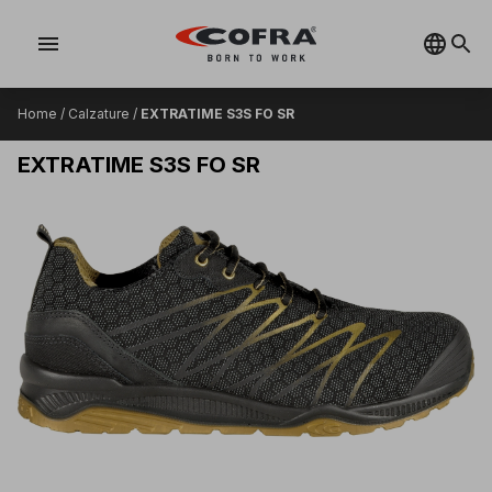
menu
Home
/
Calzature
/
EXTRATIME S3S FO SR
EXTRATIME S3S FO SR