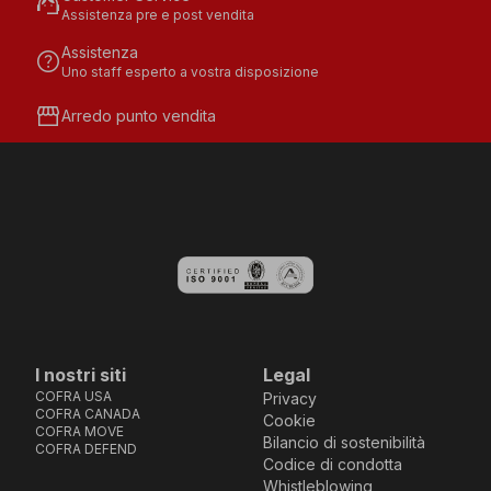
support_agent
Assistenza pre e post vendita
Assistenza
help
Uno staff esperto a vostra disposizione
storefront
Arredo punto vendita
I nostri siti
Legal
COFRA USA
Privacy
COFRA CANADA
Cookie
COFRA MOVE
Bilancio di sostenibilità
COFRA DEFEND
Codice di condotta
Whistleblowing