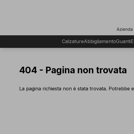
ar
Azienda
Calzature
Abbigliamento
Guanti
E
404 -
Pagina non trovata
La pagina richiesta non è stata trovata. Potrebbe e