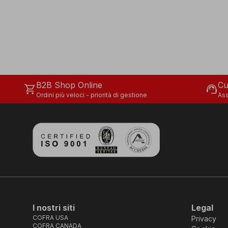
B2B Shop Online
Cu
shopping_cart
support_agent
Ordini più veloci - priorità di gestione
Ass
I nostri siti
Legal
COFRA USA
Privacy
COFRA CANADA