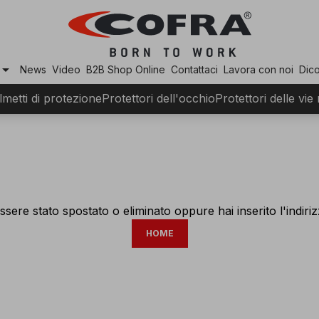
row_drop_down
News
Video
B2B Shop Online
Contattaci
Lavora con noi
Dico
lmetti di protezione
Protettori dell'occhio
Protettori delle vie
ssere stato spostato o eliminato oppure hai inserito l'indir
HOME