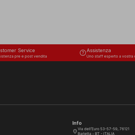
stomer Service
Assistenza
help
istenza pre e post vendita
Uno staff esperto a vostra
Info
Via dell’Euro 53-57-59, 76121
location_on
Barletta - BT - ITALIA