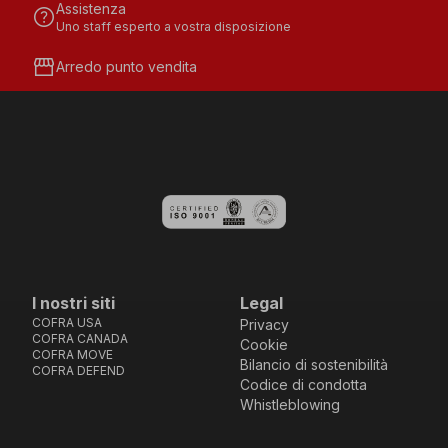
Assistenza
help
Uno staff esperto a vostra disposizione
storefront
Arredo punto vendita
I nostri siti
Legal
COFRA USA
Privacy
COFRA CANADA
Cookie
COFRA MOVE
Bilancio di sostenibilità
COFRA DEFEND
Codice di condotta
Whistleblowing