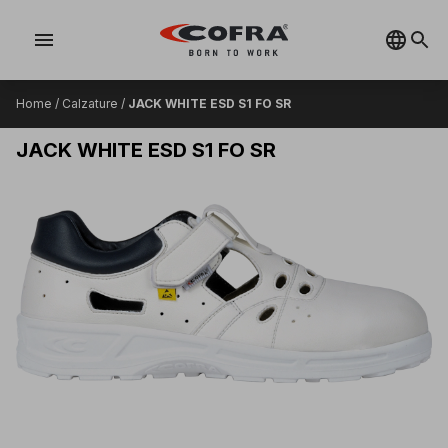
menu
Home
/
Calzature
/
JACK WHITE ESD S1 FO SR
JACK WHITE ESD S1 FO SR