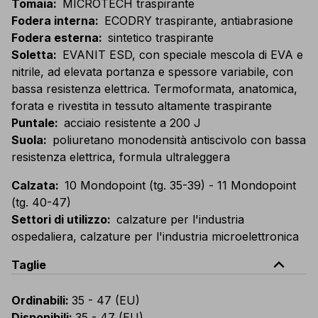
Tomaia
:
MICROTECH traspirante
Fodera interna
:
ECODRY traspirante, antiabrasione
Fodera esterna
:
sintetico traspirante
Soletta
:
EVANIT ESD, con speciale mescola di EVA e
nitrile, ad elevata portanza e spessore variabile, con
bassa resistenza elettrica. Termoformata, anatomica,
forata e rivestita in tessuto altamente traspirante
Puntale
:
acciaio resistente a 200 J
Suola
:
poliuretano monodensità antiscivolo con bassa
resistenza elettrica, formula ultraleggera
Calzata
:
10 Mondopoint (tg. 35-39) - 11 Mondopoint
(tg. 40-47)
Settori di utilizzo
:
calzature per l'industria
ospedaliera, calzature per l'industria microelettronica
expand_less
Taglie
Ordinabili
:
35 - 47 (EU)
Disponibili
:
35 - 47 (EU)