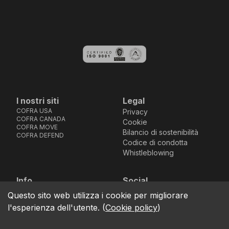
I nostri siti
Legal
COFRA USA
Privacy
COFRA CANADA
Cookie
COFRA MOVE
Bilancio di sostenibilità
COFRA DEFEND
Codice di condotta
Whistleblowing
Info
Social
Via dell’Euro 53-57-59,
Facebook
Instagram
Youtube
LinkedIn
Questo sito web utilizza i cookie per migliorare
location_on
76121 Barletta - BT -
l'esperienza dell'utente.
(
Cookie policy
)
ITALIA
call
+39.0883.341411