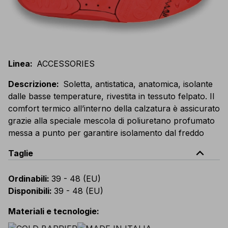
Linea
:
ACCESSORIES
Descrizione
:
Soletta, antistatica, anatomica, isolante
dalle basse temperature, rivestita in tessuto felpato. Il
comfort termico all’interno della calzatura è assicurato
grazie alla speciale mescola di poliuretano profumato
messa a punto per garantire isolamento dal freddo
expand_less
Taglie
Ordinabili
:
39 - 48 (EU)
Disponibili
:
39 - 48 (EU)
Materiali e tecnologie
: