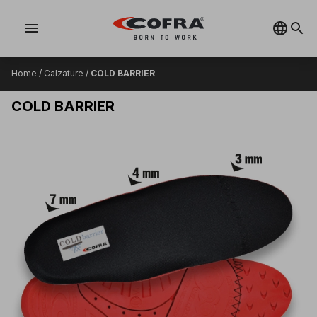
menu
Home
/
Calzature
/
COLD BARRIER
COLD BARRIER