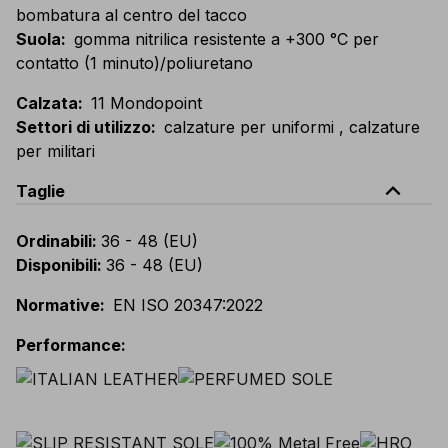
bombatura al centro del tacco
Suola
:
gomma nitrilica resistente a +300 °C per
contatto (1 minuto)/poliuretano
Calzata
:
11 Mondopoint
Settori di utilizzo
:
calzature per uniformi , calzature
per militari
expand_less
Taglie
Ordinabili
:
36 - 48 (EU)
Disponibili
:
36 - 48 (EU)
Normative
:
EN ISO 20347:2022
Performance
: