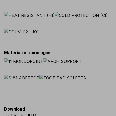
Materiali e tecnologie
:
Download
download
CERTIFICATO