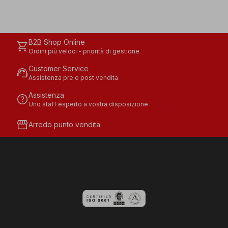
B2B Shop Online
shopping_cart
Ordini più veloci - priorità di gestione
Customer Service
support_agent
Assistenza pre e post vendita
Assistenza
help
Uno staff esperto a vostra disposizione
storefront
Arredo punto vendita