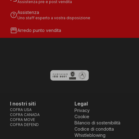
Assistenza pre e post vendita
Assistenza
help
Uno staff esperto a vostra disposizione
storefront
Arredo punto vendita
I nostri siti
Legal
COFRA USA
Privacy
COFRA CANADA
Cookie
COFRA MOVE
Bilancio di sostenibilità
COFRA DEFEND
Codice di condotta
Whistleblowing