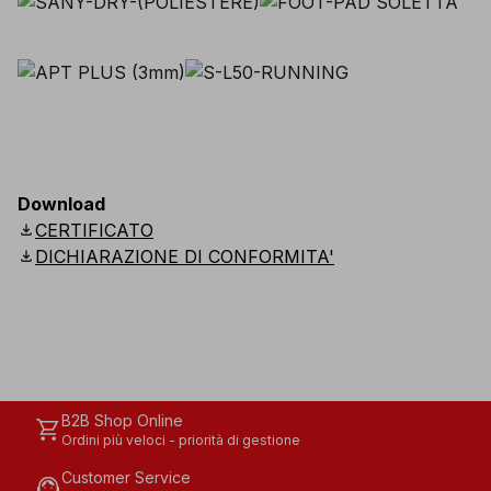
Download
download
CERTIFICATO
download
DICHIARAZIONE DI CONFORMITA'
B2B Shop Online
shopping_cart
Ordini più veloci - priorità di gestione
Customer Service
support_agent