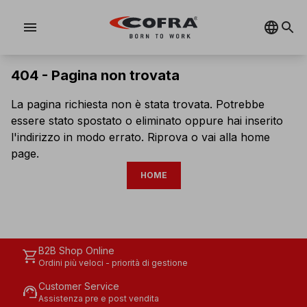
menu
404 -
Pagina non trovata
La pagina richiesta non è stata trovata. Potrebbe
essere stato spostato o eliminato oppure hai inserito
l'indirizzo in modo errato. Riprova o vai alla home
page.
HOME
B2B Shop Online
shopping_cart
Ordini più veloci - priorità di gestione
Customer Service
support_agent
Assistenza pre e post vendita