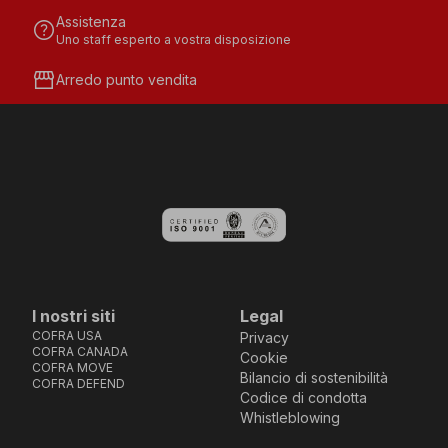
Assistenza
help
Uno staff esperto a vostra disposizione
storefront
Arredo punto vendita
I nostri siti
Legal
COFRA USA
Privacy
COFRA CANADA
Cookie
COFRA MOVE
Bilancio di sostenibilità
COFRA DEFEND
Codice di condotta
Whistleblowing