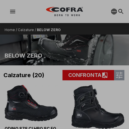
menu
Home
/
Calzature
/
BELOW ZERO
BELOW ZERO
tune
compare
Calzature (20)
CONFRONTA
ODINO S7S CI HRO SC FO