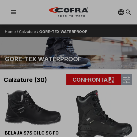
menu
Home
/
Calzature
/
GORE-TEX WATERPROOF
GORE-TEX WATERPROOF
tune
compare
Calzature (30)
CONFRONTA
BELAJA S7S CI LG SC FO