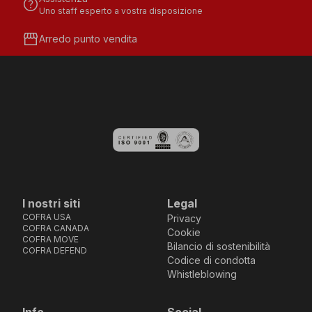
help
Uno staff esperto a vostra disposizione
storefront
Arredo punto vendita
I nostri siti
Legal
COFRA USA
Privacy
COFRA CANADA
Cookie
COFRA MOVE
Bilancio di sostenibilità
COFRA DEFEND
Codice di condotta
Whistleblowing