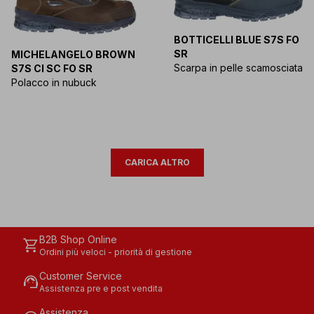
BOTTICELLI BLUE S7S FO
SR
MICHELANGELO BROWN
Scarpa in pelle scamosciata
S7S CI SC FO SR
Polacco in nubuck
CARICA ALTRO
B2B Shop Online
shopping_cart
Ordini più veloci - priorità di gestione
Customer Service
support_agent
Assistenza pre e post vendita
Assistenza