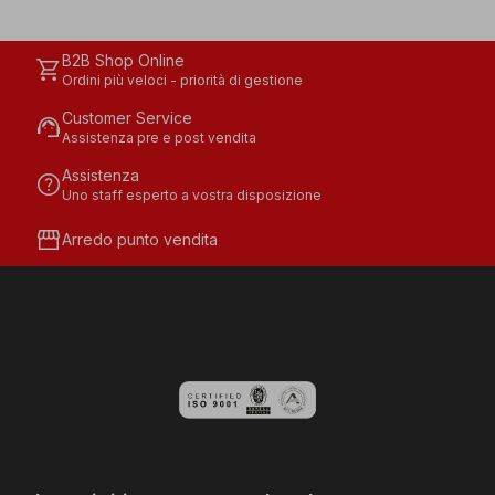
B2B Shop Online
shopping_cart
Ordini più veloci - priorità di gestione
Customer Service
support_agent
Assistenza pre e post vendita
Assistenza
help
Uno staff esperto a vostra disposizione
storefront
Arredo punto vendita