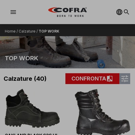
menu
Home
/
Calzature
/
TOP WORK
TOP WORK
tune
compare
Calzature (40)
CONFRONTA