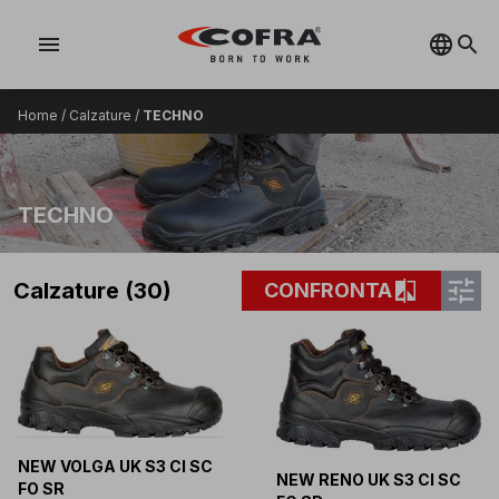
menu
Home
/
Calzature
/
TECHNO
TECHNO
tune
compare
Calzature (30)
CONFRONTA
NEW VOLGA UK S3 CI SC
NEW RENO UK S3 CI SC
FO SR