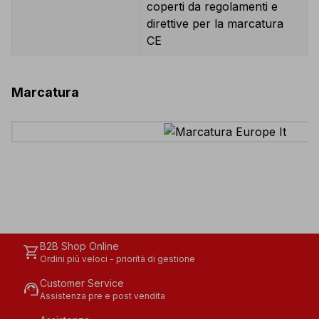
coperti da regolamenti e
direttive per la marcatura
CE
Marcatura
B2B Shop Online
shopping_cart
Ordini più veloci - priorità di gestione
Customer Service
support_agent
Assistenza pre e post vendita