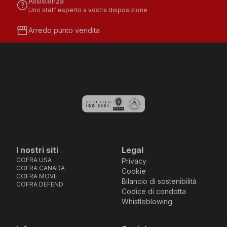
Assistenza
help
Uno staff esperto a vostra disposizione
storefront
Arredo punto vendita
I nostri siti
Legal
COFRA USA
Privacy
COFRA CANADA
Cookie
COFRA MOVE
Bilancio di sostenibilità
COFRA DEFEND
Codice di condotta
Whistleblowing