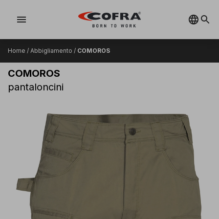
menu
Home
/
Abbigliamento
/
COMOROS
COMOROS
pantaloncini