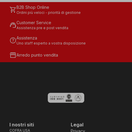
B2B Shop Online
shopping_cart
Ordini più veloci - priorità di gestione
Customer Service
support_agent
Assistenza pre e post vendita
Assistenza
help
Uno staff esperto a vostra disposizione
storefront
Arredo punto vendita
I nostri siti
Legal
COFRA USA
Privacy