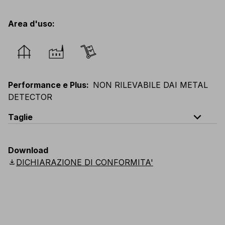
Area d'uso
:
Performance e Plus
:
NON RILEVABILE DAI METAL
DETECTOR
expand_less
Taglie
EU
:
44
-
64
E
:
38
-
58
F
:
38
-
58
D
:
44
-
64
Download
Scandinavian
:
C44
-
C64
UK
:
30
-
46
US
:
30
-
46
download
DICHIARAZIONE DI CONFORMITA'