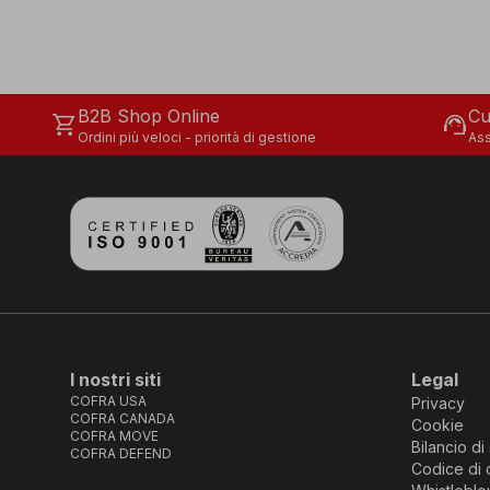
B2B Shop Online
Cu
shopping_cart
support_agent
Ordini più veloci - priorità di gestione
Ass
I nostri siti
Legal
COFRA USA
Privacy
COFRA CANADA
Cookie
COFRA MOVE
Bilancio di 
COFRA DEFEND
Codice di 