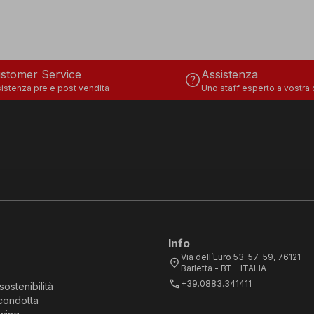
stomer Service
Assistenza
help
istenza pre e post vendita
Uno staff esperto a vostra
Info
Via dell’Euro 53-57-59, 76121
location_on
Barletta - BT - ITALIA
call
+39.0883.341411
sostenibilità
condotta