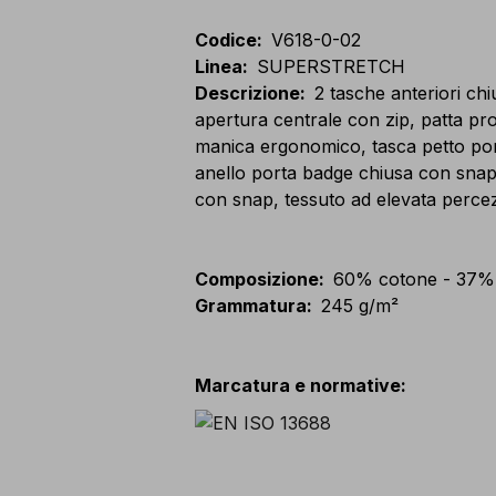
Codice
:
V618-0-02
Linea
:
SUPERSTRETCH
Descrizione
:
2 tasche anteriori ch
apertura centrale con zip, patta prot
manica ergonomico, tasca petto po
anello porta badge chiusa con snap,
con snap, tessuto ad elevata percez
Composizione
:
60% cotone - 37% p
Grammatura
:
245 g/m²
Marcatura e normative
: