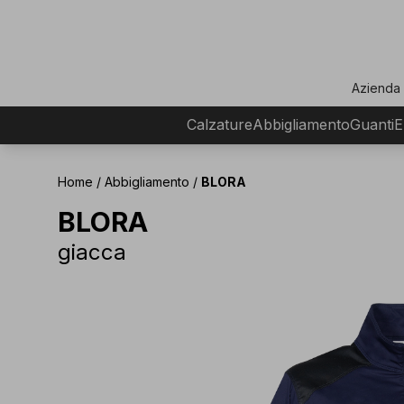
ar
Azienda
Calzature
Abbigliamento
Guanti
E
Home
/
Abbigliamento
/
BLORA
BLORA
giacca