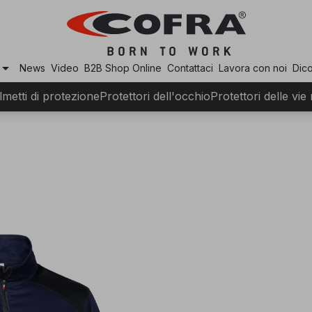
row_drop_down
News
Video
B2B Shop Online
Contattaci
Lavora con noi
Dico
lmetti di protezione
Protettori dell'occhio
Protettori delle vie