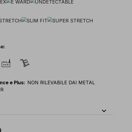
so
:
nce e Plus
:
NON RILEVABILE DAI METAL
OR
expand_less
64
E
:
46
-
66
F
:
42
-
62
D
:
44
-
64
d