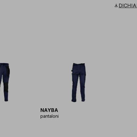
Scandina
download
DICHIA
NAYBA
pantaloni