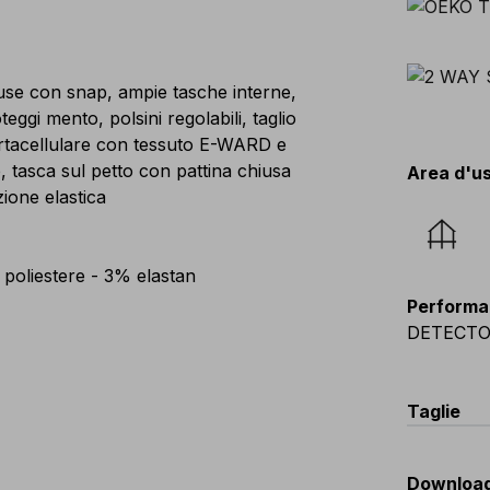
iuse con snap, ampie tasche interne,
eggi mento, polsini regolabili, taglio
rtacellulare con tessuto E-WARD e
 tasca sul petto con pattina chiusa
Area d'u
ione elastica
oliestere - 3% elastan
Performa
DETECT
Taglie
EU
:
44
-
Downloa