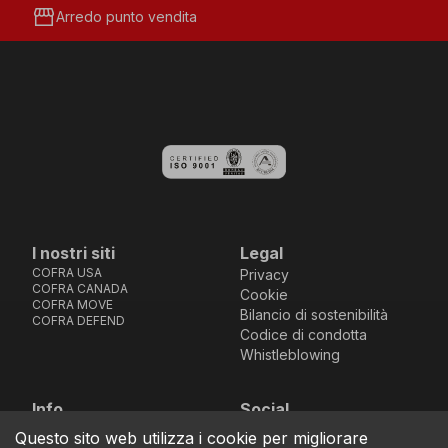
storefront
Arredo punto vendita
I nostri siti
Legal
COFRA USA
Privacy
COFRA CANADA
Cookie
COFRA MOVE
Bilancio di sostenibilità
COFRA DEFEND
Codice di condotta
Whistleblowing
Info
Social
Via dell’Euro 53-57-59,
Facebook
Instagram
Youtube
LinkedIn
Questo sito web utilizza i cookie per migliorare
location_on
76121 Barletta - BT -