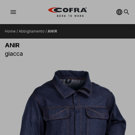
menu
Home
/
Abbigliamento
/
ANIR
ANIR
giacca