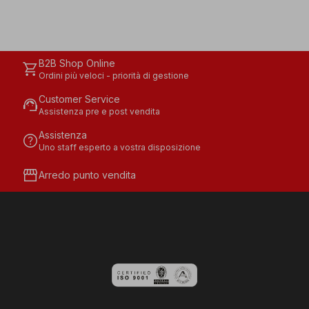
B2B Shop Online
shopping_cart
Ordini più veloci - priorità di gestione
Customer Service
support_agent
Assistenza pre e post vendita
Assistenza
help
Uno staff esperto a vostra disposizione
storefront
Arredo punto vendita