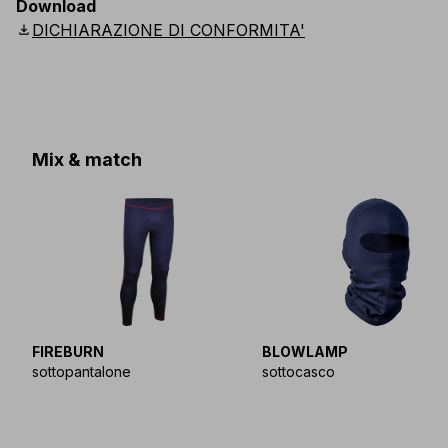
Download
Scandinavian
:
44
-
64
UK
:
35
-
50
US
:
35
-
50
download
DICHIARAZIONE DI CONFORMITA'
Mix & match
FIREBURN
BLOWLAMP
sottopantalone
sottocasco