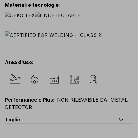
Materiali e tecnologie
:
Area d'uso
:
Performance e Plus
:
NON RILEVABILE DAI METAL
DETECTOR
expand_less
Taglie
EU
:
44
-
64
E
:
46
-
66
F
:
42
-
62
D
:
44
-
64