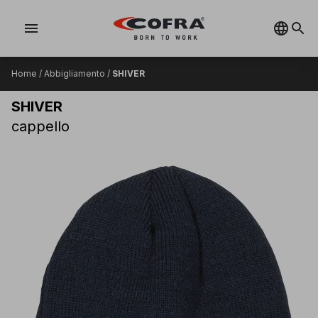
menu
Home
/
Abbigliamento
/
SHIVER
SHIVER
cappello