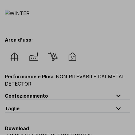
Area d'uso
:
Performance e Plus
:
NON RILEVABILE DAI METAL
DETECTOR
expand_less
Confezionamento
expand_less
Taglie
Codice
Quantità
unica
V120-0-B2
quantità per busta: 5 pezzi confezionati in busta s
Download