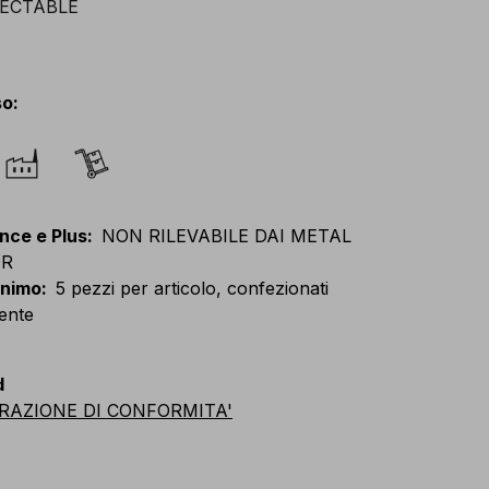
so
:
nce e Plus
:
NON RILEVABILE DAI METAL
OR
inimo
:
5 pezzi per articolo, confezionati
ente
d
RAZIONE DI CONFORMITA'