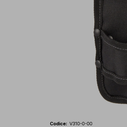
Codice
:
V310-0-00