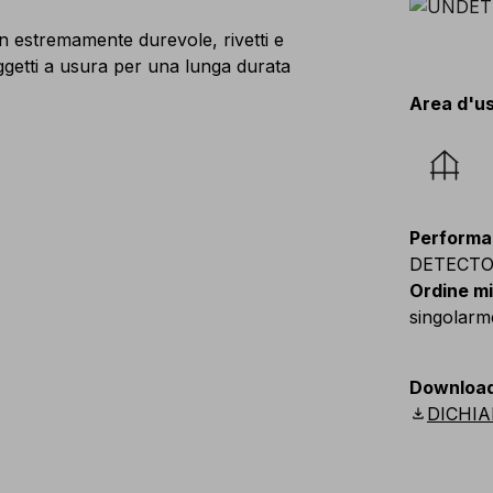
on estremamente durevole, rivetti e
oggetti a usura per una lunga durata
Area d'u
Performa
DETECT
Ordine m
singolarm
Downloa
download
DICHIA