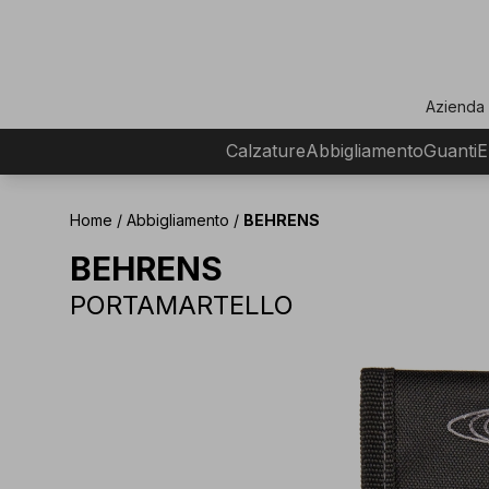
ar
Azienda
Calzature
Abbigliamento
Guanti
E
Home
/
Abbigliamento
/
BEHRENS
BEHRENS
PORTAMARTELLO