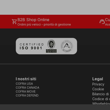
B2B Shop Online
Cu
shopping_cart
support_agent
Ordini più veloci - priorità di gestione
Ass
I nostri siti
Legal
COFRA USA
Privacy
COFRA CANADA
Cookie
COFRA MOVE
Bilancio di 
COFRA DEFEND
Codice di 
Whistleblo