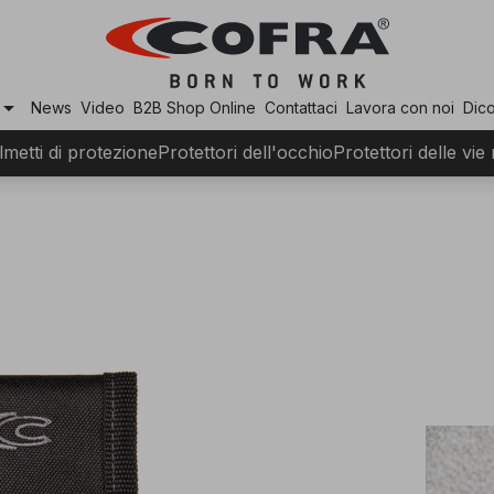
row_drop_down
News
Video
B2B Shop Online
Contattaci
Lavora con noi
Dico
lmetti di protezione
Protettori dell'occhio
Protettori delle vie