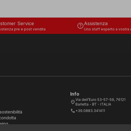
stomer Service
Assistenza
help
istenza pre e post vendita
Uno staff esperto a vostra
Info
Via dell’Euro 53-57-59, 76121
location_on
Barletta - BT - ITALIA
call
+39.0883.341411
sostenibilità
condotta
wing