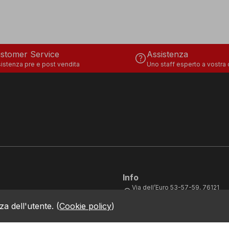
stomer Service
Assistenza
help
istenza pre e post vendita
Uno staff esperto a vostra
Info
Via dell’Euro 53-57-59, 76121
location_on
Barletta - BT - ITALIA
za dell'utente.
(
Cookie policy
)
call
+39.0883.341411
sostenibilità
condotta