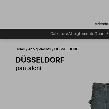
ar
Azienda
Calzature
Abbigliamento
Guanti
E
Home
/
Abbigliamento
/
DÜSSELDORF
DÜSSELDORF
pantaloni