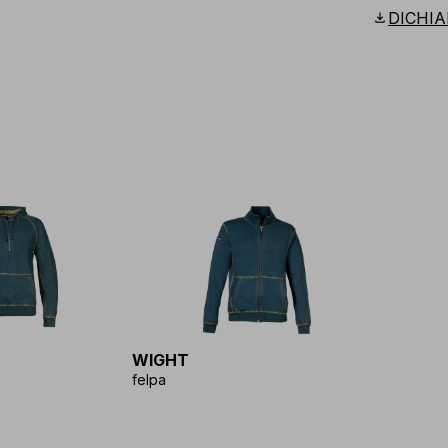
Scandina
download
DICHIA
WIGHT
felpa