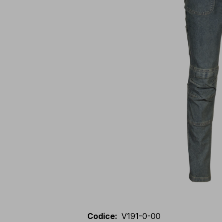
Codice
:
V191-0-00