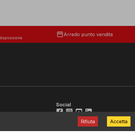
storefront
Arredo punto vendita
 disposizione
Social
Facebook
Instagram
Youtube
LinkedIn
Rifiuta
Accetta