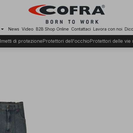
row_drop_down
News
Video
B2B Shop Online
Contattaci
Lavora con noi
Dico
lmetti di protezione
Protettori dell'occhio
Protettori delle vie