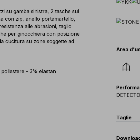
zi su gamba sinistra, 2 tasche sul
na con zip, anello portamartello,
esistenza alle abrasioni, taglio
he per ginocchiera con posizione
ipla cucitura su zone soggette ad
Area d'u
oliestere - 3% elastan
Performa
DETECT
Taglie
EU
:
44
-
Downloa