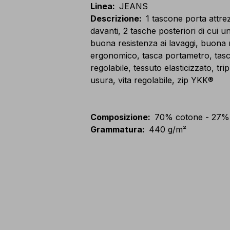
Linea
:
JEANS
Descrizione
:
1 tascone porta attrez
davanti, 2 tasche posteriori di cui u
buona resistenza ai lavaggi, buona r
ergonomico, tasca portametro, tasc
regolabile, tessuto elasticizzato, tr
usura, vita regolabile, zip YKK®
Composizione
:
70% cotone - 27% p
Grammatura
:
440 g/m²