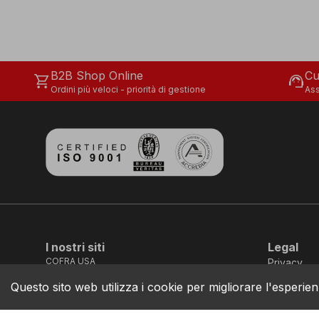
B2B Shop Online
Cu
shopping_cart
support_agent
Ordini più veloci - priorità di gestione
Ass
I nostri siti
Legal
COFRA USA
Privacy
COFRA CANADA
Cookie
COFRA MOVE
Questo sito web utilizza i cookie per migliorare l'esperien
Bilancio di 
COFRA DEFEND
Codice di 