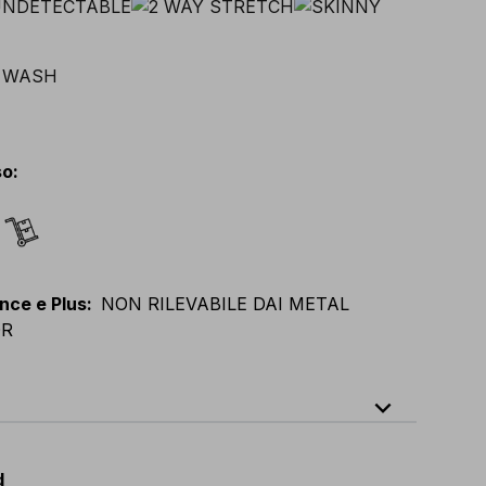
so
:
nce e Plus
:
NON RILEVABILE DAI METAL
OR
expand_less
64
E
:
38
-
58
F
:
38
-
58
D
:
44
-
64
d