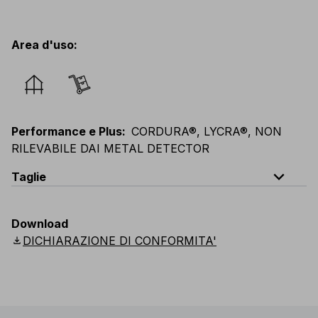
Area d'uso
:
Performance e Plus
:
CORDURA®, LYCRA®, NON
RILEVABILE DAI METAL DETECTOR
expand_less
Taglie
EU
:
44
-
64
E
:
38
-
58
F
:
38
-
58
D
:
44
-
64
Download
Scandinavian
:
C44
-
C64
UK
:
30
-
46
US
:
30
-
46
download
DICHIARAZIONE DI CONFORMITA'