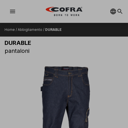
menu
Home
/
Abbigliamento
/
DURABLE
DURABLE
pantaloni