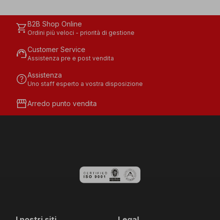
B2B Shop Online
shopping_cart
Ordini più veloci - priorità di gestione
Customer Service
support_agent
Assistenza pre e post vendita
Assistenza
help
Uno staff esperto a vostra disposizione
storefront
Arredo punto vendita
I nostri siti
Legal