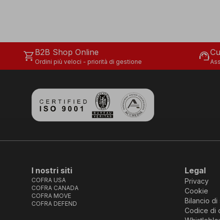
B2B Shop Online
Cu
shopping_cart
support_agent
Ordini più veloci - priorità di gestione
Ass
I nostri siti
Legal
COFRA USA
Privacy
COFRA CANADA
Cookie
COFRA MOVE
Bilancio di 
COFRA DEFEND
Codice di 