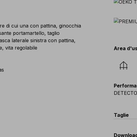
re di cui una con pattina, ginocchia
ante portamartello, taglio
ca laterale sinistra con pattina,
, vita regolabile
Area d'u
as
Performa
DETECT
Taglie
EU
:
44
-
Downloa