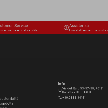
stomer Service
Assistenza
help
istenza pre e post vendita
Uno staff esperto a vostra
Info
Via dell’Euro 53-57-59, 76121
location_on
Barletta - BT - ITALIA
call
+39.0883.341411
sostenibilità
condotta