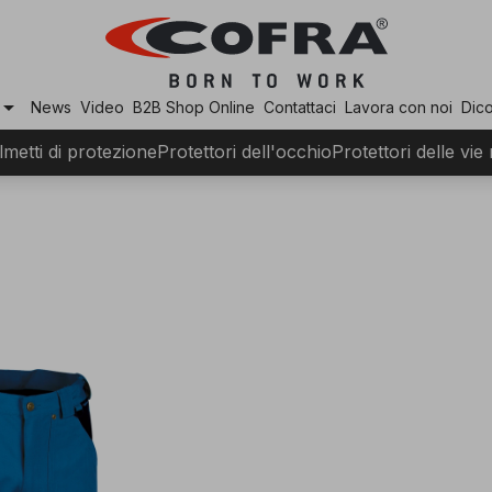
row_drop_down
News
Video
B2B Shop Online
Contattaci
Lavora con noi
Dico
lmetti di protezione
Protettori dell'occhio
Protettori delle vie