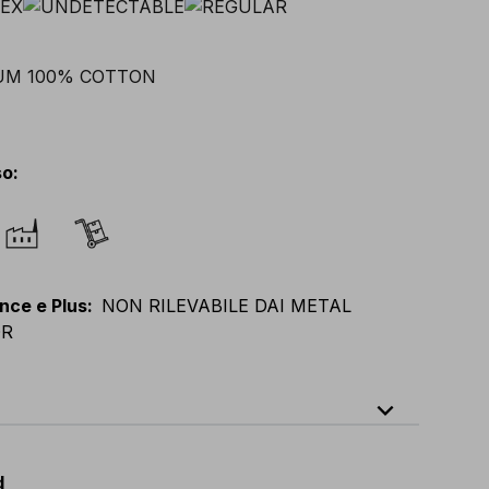
so
:
nce e Plus
:
NON RILEVABILE DAI METAL
OR
expand_less
64
E
:
38
-
58
F
:
38
-
58
D
:
44
-
64
d