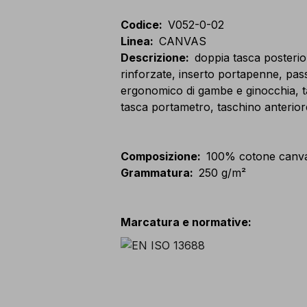
Codice
:
V052-0-02
Linea
:
CANVAS
Descrizione
:
doppia tasca posterio
rinforzate, inserto portapenne, pass
ergonomico di gambe e ginocchia, tas
tasca portametro, taschino anteriore
Composizione
:
100% cotone canv
Grammatura
:
250 g/m²
Marcatura e normative
: