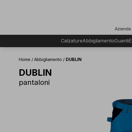
ar
Azienda
Calzature
Abbigliamento
Guanti
E
Home
/
Abbigliamento
/
DUBLIN
DUBLIN
pantaloni