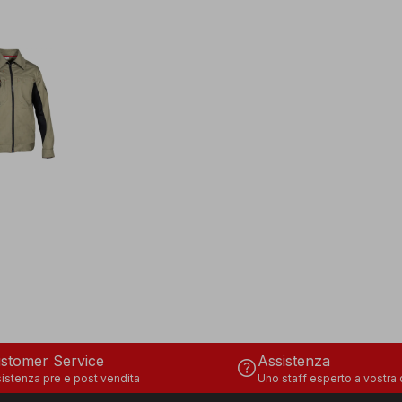
stomer Service
Assistenza
help
istenza pre e post vendita
Uno staff esperto a vostra