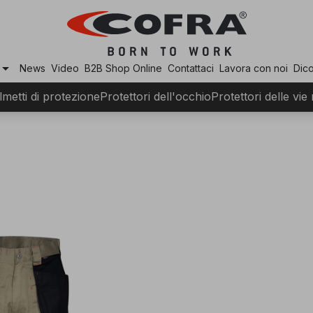
row_drop_down
News
Video
B2B Shop Online
Contattaci
Lavora con noi
Dico
lmetti di protezione
Protettori dell'occhio
Protettori delle vie