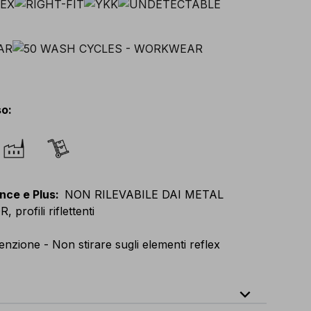
so
:
nce e Plus
:
NON RILEVABILE DAI METAL
profili riflettenti
enzione - Non stirare sugli elementi reflex
expand_less