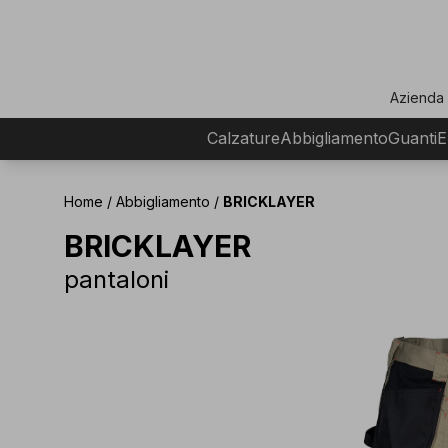
ar
Azienda
Calzature
Abbigliamento
Guanti
E
Home
/
Abbigliamento
/
BRICKLAYER
BRICKLAYER
pantaloni