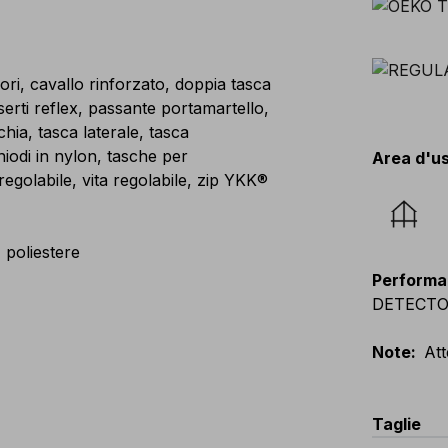
ori, cavallo rinforzato, doppia tasca
serti reflex, passante portamartello,
hia, tasca laterale, tasca
iodi in nylon, tasche per
Area d'u
egolabile, vita regolabile, zip YKK®
poliestere
Performa
DETECTOR, 
Note
:
Att
Taglie