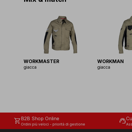
WORKMASTER
WORKMAN
giacca
giacca
B2B Shop Online
Cu
shopping_cart
support_agent
Ordini più veloci - priorità di gestione
Ass