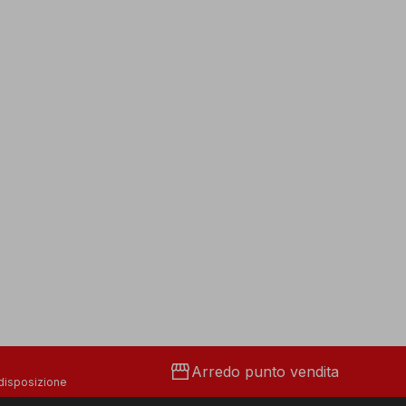
storefront
Arredo punto vendita
 disposizione