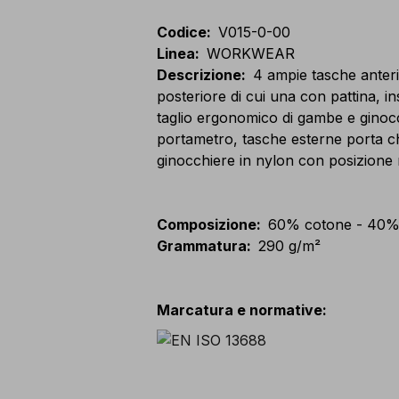
Codice
:
V015-0-00
Linea
:
WORKWEAR
Descrizione
:
4 ampie tasche anteri
posteriore di cui una con pattina, in
taglio ergonomico di gambe e ginocc
portametro, tasche esterne porta ch
ginocchiere in nylon con posizione r
Composizione
:
60% cotone - 40% 
Grammatura
:
290 g/m²
Marcatura e normative
: