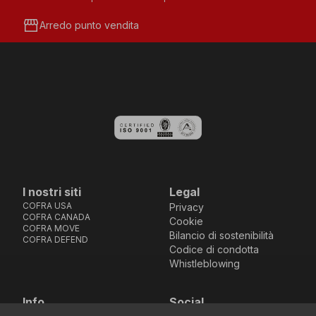
storefront
Arredo punto vendita
I nostri siti
Legal
COFRA USA
Privacy
COFRA CANADA
Cookie
COFRA MOVE
Bilancio di sostenibilità
COFRA DEFEND
Codice di condotta
Whistleblowing
Info
Social
Via dell’Euro 53-57-59,