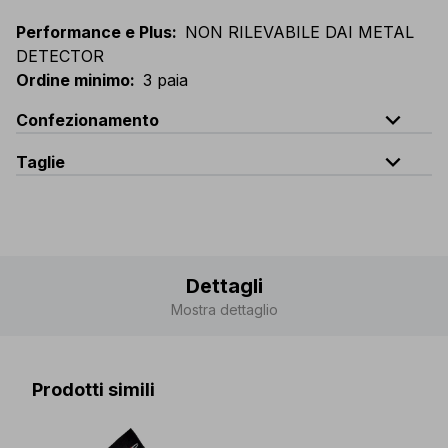
Performance e Plus
:
NON RILEVABILE DAI METAL
DETECTOR
Ordine minimo
:
3 paia
expand_less
Confezionamento
expand_less
Taglie
Codice
Quantità
S(36-40)
-
M(41-44)
-
L(45-48)
CL-005-05
1 paio
CL-005-K5
cartone da 72 paia
Dettagli
Mostra dettaglio
Prodotti simili