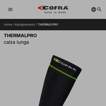
menu
Home
/
Abbigliamento
/
THERMALPRO
THERMALPRO
calza lunga