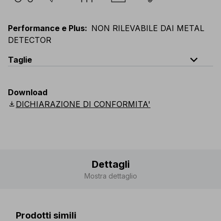
Performance e Plus
:
NON RILEVABILE DAI METAL
DETECTOR
expand_less
Taglie
EU
:
44
-
64
E
:
46
-
66
F
:
42
-
62
D
:
44
-
64
Download
Scandinavian
:
44
-
64
UK
:
35
-
50
US
:
35
-
50
download
DICHIARAZIONE DI CONFORMITA'
Dettagli
Mostra dettaglio
Prodotti simili