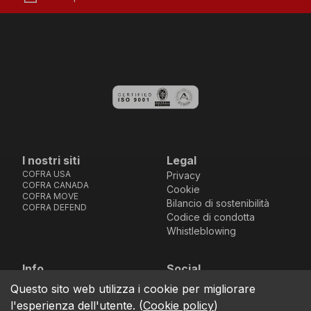
I nostri siti
Legal
COFRA USA
Privacy
COFRA CANADA
Cookie
COFRA MOVE
Bilancio di sostenibilità
COFRA DEFEND
Codice di condotta
Whistleblowing
Info
Social
Via dell’Euro 53-57-59,
Facebook
Instagram
Youtube
LinkedIn
Questo sito web utilizza i cookie per migliorare
location_on
76121 Barletta - BT -
l'esperienza dell'utente.
(
Cookie policy
)
ITALIA