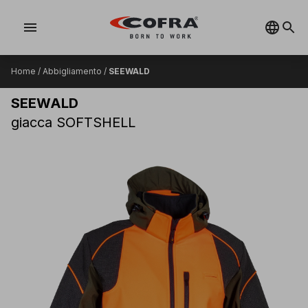
menu
Home
/
Abbigliamento
/
SEEWALD
SEEWALD
giacca SOFTSHELL