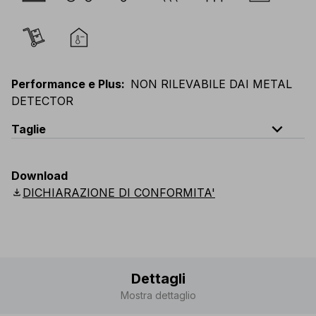
Performance e Plus
:
NON RILEVABILE DAI METAL
DETECTOR
expand_less
Taglie
EU
:
44
-
64
E
:
46
-
66
F
:
42
-
62
D
:
44
-
64
Download
Scandinavian
:
44
-
64
UK
:
35
-
50
US
:
35
-
50
download
DICHIARAZIONE DI CONFORMITA'
Dettagli
Mostra dettaglio