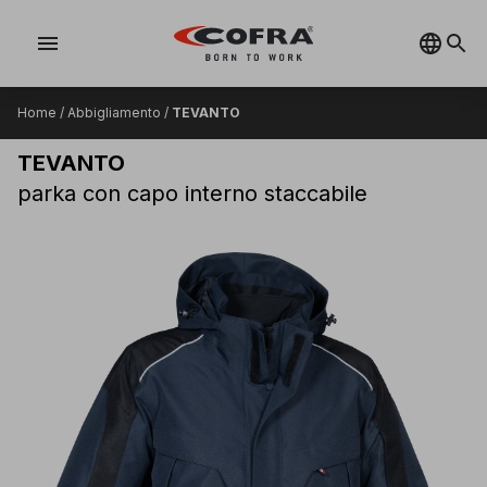
menu
Home
/
Abbigliamento
/
TEVANTO
TEVANTO
parka con capo interno staccabile