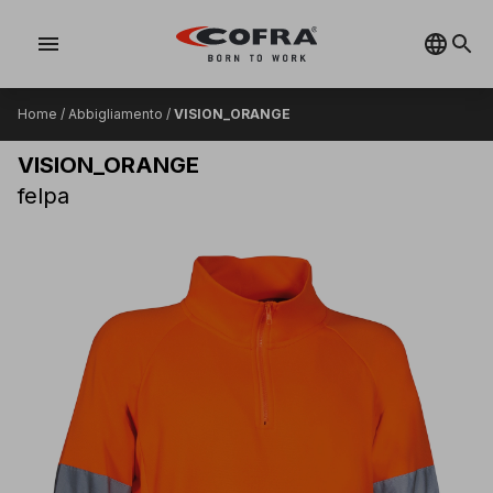
menu
Home
/
Abbigliamento
/
VISION_ORANGE
VISION_ORANGE
felpa