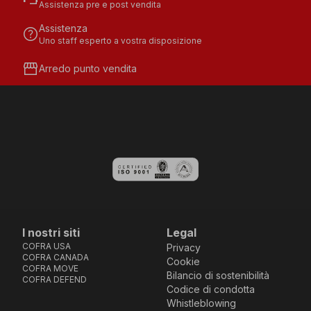
Assistenza pre e post vendita
Assistenza
help
Uno staff esperto a vostra disposizione
storefront
Arredo punto vendita
I nostri siti
Legal
COFRA USA
Privacy
COFRA CANADA
Cookie
COFRA MOVE
Bilancio di sostenibilità
COFRA DEFEND
Codice di condotta
Whistleblowing