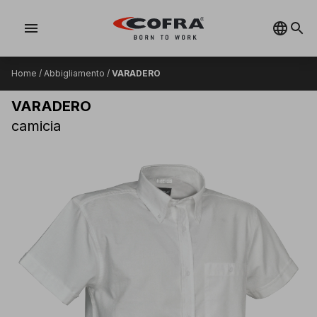
menu
Home
/
Abbigliamento
/
VARADERO
VARADERO
camicia