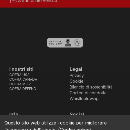
storefront
Arredo punto vendita
I nostri siti
Legal
COFRA USA
Privacy
COFRA CANADA
Cookie
COFRA MOVE
Bilancio di sostenibilità
COFRA DEFEND
Codice di condotta
Whistleblowing
Info
Social
Via dell’Euro 53-57-59,
Facebook
Instagram
Youtube
LinkedIn
Questo sito web utilizza i cookie per migliorare
location_on
76121 Barletta - BT -
l'esperienza dell'utente.
(
Cookie policy
)
ITALIA