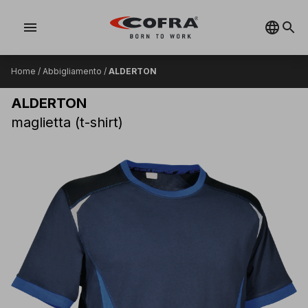
menu
Home
/
Abbigliamento
/
ALDERTON
ALDERTON
maglietta (t-shirt)