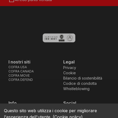
I nostri siti
Legal
COFRA USA
Privacy
COFRA CANADA
Cookie
COFRA MOVE
Bilancio di sostenibilità
COFRA DEFEND
Codice di condotta
Whistleblowing
Info
Social
Via dell’Euro 53-57-59,
Facebook
Instagram
Youtube
LinkedIn
Questo sito web utilizza i cookie per migliorare
location_on
76121 Barletta - BT -
l'esperienza dell'utente.
(
Cookie policy
)
ITALIA