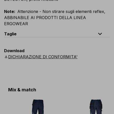
Note
:
Attenzione - Non stirare sugli elementi reflex,
ABBINABILE AI PRODOTTI DELLA LINEA
ERGOWEAR
expand_less
Taglie
EU
:
S
-
4XL
E
:
XS
-
3XL
F
:
S
-
4XL
D
:
S
-
4XL
Download
Scandinavian
:
S
-
4XL
UK
:
S
-
4XL
US
:
S
-
4XL
download
DICHIARAZIONE DI CONFORMITA'
Mix & match