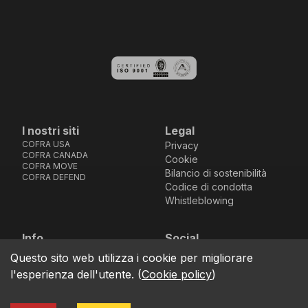
I nostri siti
Legal
COFRA USA
Privacy
COFRA CANADA
Cookie
COFRA MOVE
Bilancio di sostenibilità
COFRA DEFEND
Codice di condotta
Whistleblowing
Info
Social
Via dell’Euro 53-57-59,
Facebook
Instagram
Youtube
LinkedIn
Questo sito web utilizza i cookie per migliorare
location_on
76121 Barletta - BT -
l'esperienza dell'utente.
(
Cookie policy
)
ITALIA
call
+39.0883.341411