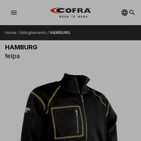
menu
Home
/
Abbigliamento
/
HAMBURG
HAMBURG
felpa