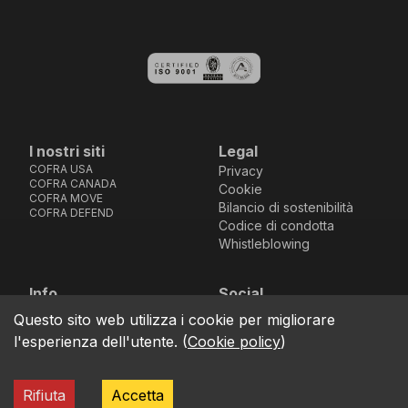
I nostri siti
Legal
COFRA USA
Privacy
COFRA CANADA
Cookie
COFRA MOVE
Bilancio di sostenibilità
COFRA DEFEND
Codice di condotta
Whistleblowing
Info
Social
Via dell’Euro 53-57-59,
Facebook
Instagram
Youtube
LinkedIn
Questo sito web utilizza i cookie per migliorare
location_on
76121 Barletta - BT -
l'esperienza dell'utente.
(
Cookie policy
)
ITALIA
call
+39.0883.341411
Rifiuta
Accetta
COFRA S.r.l. Partita Iva IT02850580727