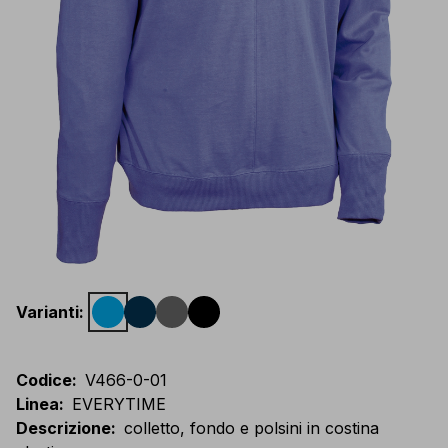
Varianti
:
Codice
:
V466-0-01
Linea
:
EVERYTIME
Descrizione
:
colletto, fondo e polsini in costina