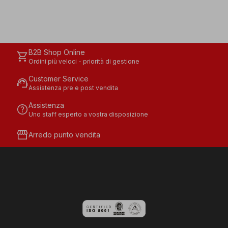
B2B Shop Online
shopping_cart
Ordini più veloci - priorità di gestione
Customer Service
support_agent
Assistenza pre e post vendita
Assistenza
help
Uno staff esperto a vostra disposizione
storefront
Arredo punto vendita