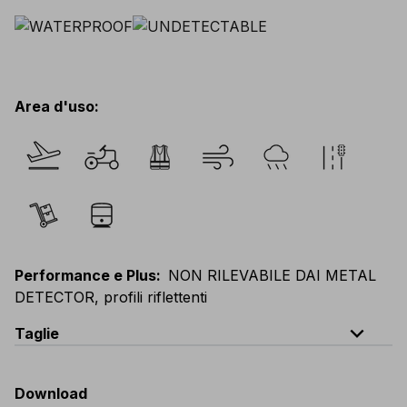
Area d'uso
:
Performance e Plus
:
NON RILEVABILE DAI METAL
DETECTOR, profili riflettenti
expand_less
Taglie
EU
:
S
-
3XL
E
:
XS
-
2XL
F
:
S
-
3XL
D
:
S
-
3XL
Download
Scandinavian
:
S
-
3XL
UK
:
S
-
3XL
US
:
S
-
3XL