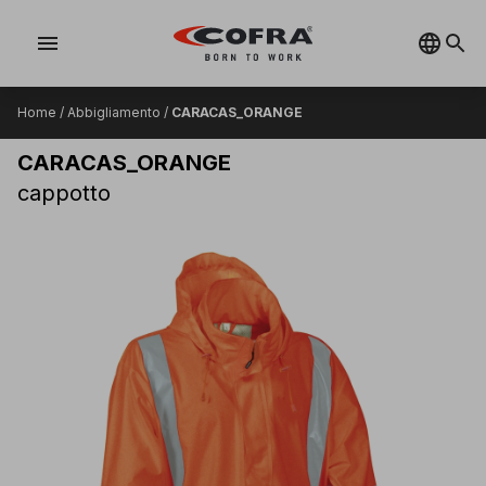
menu
Home
/
Abbigliamento
/
CARACAS_ORANGE
CARACAS_ORANGE
cappotto