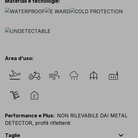
Materiali e tecnologie
:
Area d'uso
:
Performance e Plus
:
NON RILEVABILE DAI METAL
DETECTOR, profili riflettenti
expand_less
Taglie