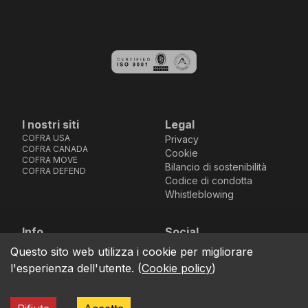
I nostri siti
Legal
COFRA USA
Privacy
COFRA CANADA
Cookie
COFRA MOVE
Bilancio di sostenibilità
COFRA DEFEND
Codice di condotta
Whistleblowing
Info
Social
Via dell’Euro 53-57-59,
Facebook
Instagram
Youtube
LinkedIn
Questo sito web utilizza i cookie per migliorare
location_on
76121 Barletta - BT -
l'esperienza dell'utente.
(
Cookie policy
)
ITALIA
call
+39.0883.341411