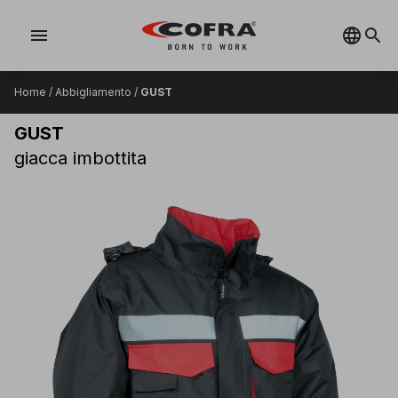
menu
Home
/
Abbigliamento
/
GUST
GUST
giacca imbottita