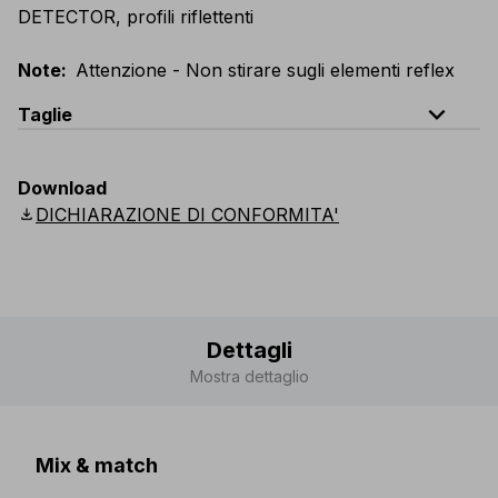
DETECTOR, profili riflettenti
Note
:
Attenzione - Non stirare sugli elementi reflex
expand_less
Taglie
EU
:
44
-
64
E
:
46
-
66
F
:
42
-
62
D
:
44
-
64
Download
Scandinavian
:
44
-
64
UK
:
35
-
50
US
:
35
-
50
download
DICHIARAZIONE DI CONFORMITA'
Dettagli
Mostra dettaglio
Mix & match