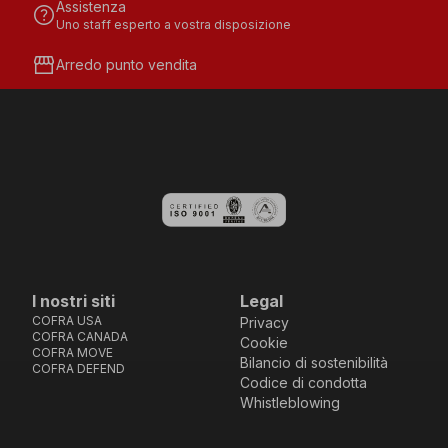
Assistenza
help
Uno staff esperto a vostra disposizione
storefront
Arredo punto vendita
I nostri siti
Legal
COFRA USA
Privacy
COFRA CANADA
Cookie
COFRA MOVE
Bilancio di sostenibilità
COFRA DEFEND
Codice di condotta
Whistleblowing