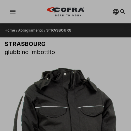
menu
Home
/
Abbigliamento
/
STRASBOURG
STRASBOURG
giubbino imbottito