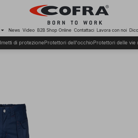
row_drop_down
News
Video
B2B Shop Online
Contattaci
Lavora con noi
Dico
lmetti di protezione
Protettori dell'occhio
Protettori delle vie