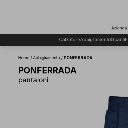
ar
Azienda
Calzature
Abbigliamento
Guanti
E
Home
/
Abbigliamento
/
PONFERRADA
PONFERRADA
pantaloni