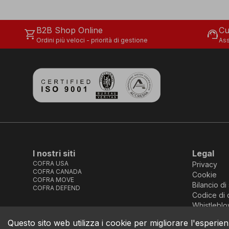
B2B Shop Online
Cu
shopping_cart
support_agent
Ordini più veloci - priorità di gestione
Ass
I nostri siti
Legal
COFRA USA
Privacy
COFRA CANADA
Cookie
COFRA MOVE
Bilancio di 
COFRA DEFEND
Codice di 
Whistleblo
Questo sito web utilizza i cookie per migliorare l'esperien
COFRA S.r.l. Partita Iva IT02850580727