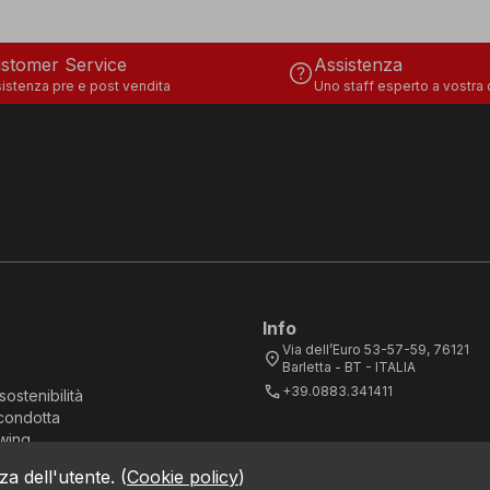
stomer Service
Assistenza
help
istenza pre e post vendita
Uno staff esperto a vostra
Info
Via dell’Euro 53-57-59, 76121
location_on
Barletta - BT - ITALIA
call
+39.0883.341411
sostenibilità
condotta
wing
za dell'utente.
(
Cookie policy
)