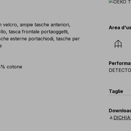
n velcro, ampie tasche anteriori,
Area d'u
llo, tasca frontale portaoggetti,
asche esterne portachiodi, tasche per
e
Performa
35% cotone
DETECTO
Taglie
EU
:
S
-
4
Downloa
Scandina
download
DICHIA