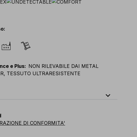
so
:
nce e Plus
:
NON RILEVABILE DAI METAL
R, TESSUTO ULTRARESISTENTE
expand_less
XL
E
:
XS
-
3XL
F
:
S
-
4XL
D
:
S
-
4XL
d
vian
:
S
-
4XL
UK
:
S
-
4XL
US
:
S
-
4XL
RAZIONE DI CONFORMITA'