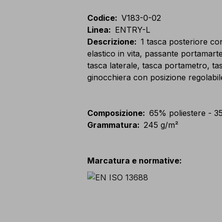
Codice
:
V183-0-02
Linea
:
ENTRY-L
Descrizione
:
1 tasca posteriore co
elastico in vita, passante portamarte
tasca laterale, tasca portametro, t
ginocchiera con posizione regolabil
Composizione
:
65% poliestere - 
Grammatura
:
245 g/m²
Marcatura e normative
: