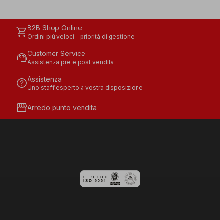
B2B Shop Online
shopping_cart
Ordini più veloci - priorità di gestione
Customer Service
support_agent
Assistenza pre e post vendita
Assistenza
help
Uno staff esperto a vostra disposizione
storefront
Arredo punto vendita