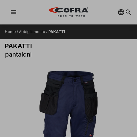
menu
Home
/
Abbigliamento
/
PAKATTI
PAKATTI
pantaloni