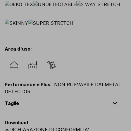
Area d'uso
:
Performance e Plus
:
NON RILEVABILE DAI METAL
DETECTOR
expand_less
Taglie
EU
:
44
-
64
E
:
38
-
58
F
:
38
-
58
D
:
44
-
64
Download
Scandinavian
:
C44
-
C64
UK
:
30
-
46
US
:
30
-
46
download
DICHIARAZIONE DI CONFORMITA'